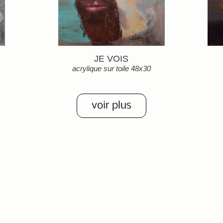
JE VOIS
acrylique sur toile 48x30
Détails
voir plus