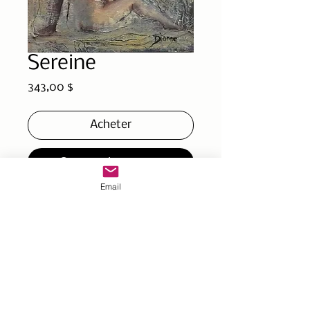
Sereine
Prix
343,00 $
Acheter
Commander et payer
Email
Part of the collection ''Ce
que je cache ¨Toile
galerie 10x10x2 pc
25x25x4 cm
technique